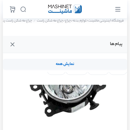
فروشگاه اینترنتی ماشینت
لوازم بدنه
چراغ
چراغ مه شکن راست
چراغ مه شکن راست رنو سان
/
/
/
پیام ها
نمایش همه
لنت ترمز
فیلتر روغن
شمع موتور
واتر پمپ