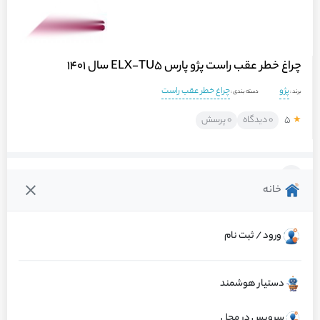
چراغ خطر عقب راست پژو پارس ELX-TU5 سال 1401
پژو
چراغ خطر عقب راست
برند :
دسته بندی :
۵
۰ دیدگاه
۰ پرسش
★
فروشنده :
ماشینت
خانه
عملکرد عالی
۱۰۰٪ رضایت از کالا
ارسال به‌موقع
ورود / ثبت نام
گارانتی : اصالت و سلامت فیزیکی کالا
دستیار هوشمند
مرجوعی کالا 48 ساعته توسط ماشینت
سرویس در محل