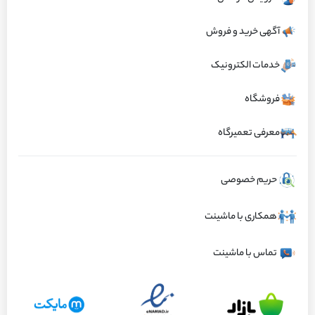
ارسال تهران ۱ ساعته و سایر نقاط ایران کمتر از ۱۲ ساعت
آگهی خرید و فروش
ویژگی‌های کالا
خدمات الکترونیک
طراحی خاص عدسی پلاستیکی با پوشش
فریم اصلی چراغ از پلاستیک فشرده با
فروشگاه
مقاوم در برابر اشعه UV جهت جلوگیری از زرد
مقاومت بالا در برابر ضربه و حرارت تولید شده
شدن در شرایط آب و هوایی ایران
است
معرفی تعمیرگاه
دارای سیستم کاسه بازتابنده دقیق برای توزیع
اتصالات و پایه‌های نصب با کیفیت مناسب
یکنواخت نور و افزایش ایمنی رانندگی در شب
جهت حفظ تراز مناسب چراغ در شرایط
ناهمواری جاده‌ها
حریم خصوصی
مشاهده همه ویژگی‌ها
مقاومت در برابر نفوذ گرد و غبار و رطوبت،
سازگاری کامل با سیستم برقی و اتوماتیک
همکاری با ماشینت
تضمین عملکرد پایدار در مناطق پرگرد و خاک
خودرو، کاهش مشکلات ناشی از نوسانات ولتاژ
معرفی کالا
تماس با ماشینت
معرفی چراغ جلو چپ رنو ساندرو اتوماتیک سال 1397 و نقش آن
در خودروی رنو ساندرو اتوماتیک
چراغ جلو چپ رنو ساندرو اتوماتیک سال 1397 یکی از اجزای حیاتی سیستم روشنایی