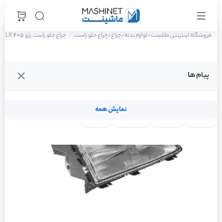
فروشگاه اینترنتی ماشینت
لوازم بدنه
چراغ
چراغ جلو راست
چراغ جلو راست پژو 405 GLX دوگانه سوز سال 1388
/
/
/
پیام ها
نمایش همه
لنت ترمز
فیلتر روغن
شمع موتور
واتر پمپ