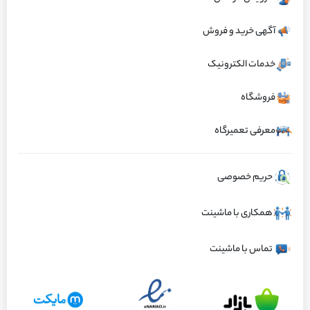
ارسال تهران ۱ ساعته و سایر نقاط ایران کمتر از ۱۲ ساعت
آگهی خرید و فروش
ویژگی‌های کالا
خدمات الکترونیک
طراحی دقیق و هماهنگ با سیستم فرمان
ساختار مقاوم از آلیاژهای فلزی و قطعات پلیمر
فروشگاه
هیدرولیک پژو پارس ELX-TU5 برای انتقال
مقاوم در برابر فشار و حرارت بالا
روان نیرو
معرفی تعمیرگاه
عملکرد پایدار در شرایط ترافیک سنگین، دمای
تأثیر مستقیم بر ایمنی و کنترل پذیری خودرو
بالا و بارگذاری طولانی مدت در جاده‌های ایران
در پیچ‌ها و مانورهای ناگهانی
حریم خصوصی
مشاهده همه ویژگی‌ها
نکات تخصصی تشخیص خرابی و اشتباهات
تفاوت‌های فنی نسخه اصلی با نمونه‌های
معمول نصب در تعمیرگاه‌های ایرانی
مشابه از نظر سازگاری و طول عمر
همکاری با ماشینت
معرفی کالا
تماس با ماشینت
معرفی پمپ هیدرولیک پژو پارس ELX-TU5 سال 1401 و نقش
آن در خودروی پژو پارس ELX-TU5
پمپ هیدرولیک یکی از اجزای کلیدی سیستم فرمان در پژو پارس ELX-TU5 است