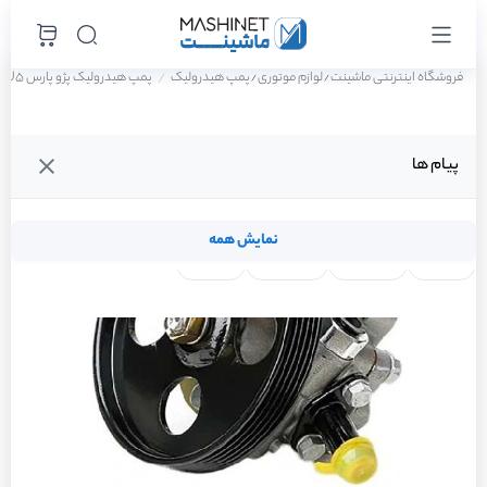
فروشگاه اینترنتی ماشینت
لوازم موتوری
پمپ هیدرولیک
پمپ هیدرولیک پژو پارس ELX-TU5 سال 1401
/
/
پیام ها
نمایش همه
لنت ترمز
فیلتر روغن
شمع موتور
واتر پمپ