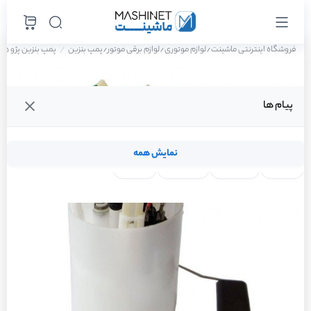
فروشگاه اینترنتی ماشینت
لوازم موتوری
لوازم برقی موتور
پمپ بنزین
پمپ بنزین پژو 405 GLX دوگانه سوز سال 1388
/
/
/
پیام ها
نمایش همه
لنت ترمز
فیلتر روغن
شمع موتور
واتر پمپ