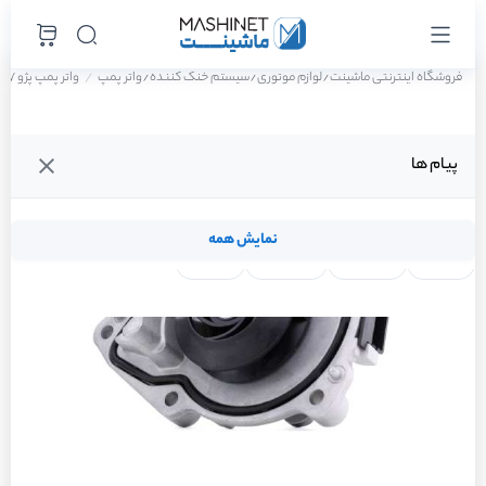
فروشگاه اینترنتی ماشینت
لوازم موتوری
سیستم خنک کننده
واتر پمپ
واتر پمپ پژو 207 پانوراما اتوماتیک TU5P سال 1401
/
/
/
پیام ها
نمایش همه
لنت ترمز
فیلتر روغن
شمع موتور
واتر پمپ