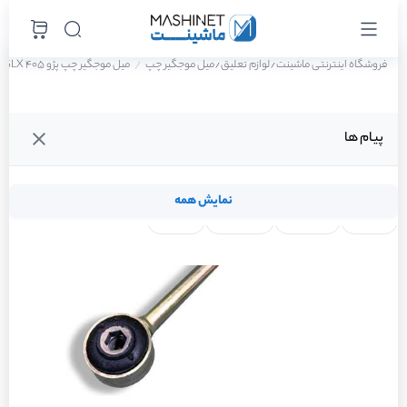
فروشگاه اینترنتی ماشینت
لوازم تعلیق
میل موجگیر چپ
میل موجگیر چپ پژو 405 GLX دوگانه سوز سال 1388
/
/
پیام ها
نمایش همه
لنت ترمز
فیلتر روغن
شمع موتور
واتر پمپ