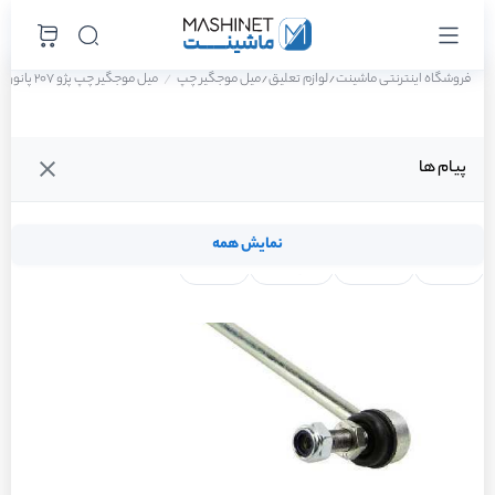
فروشگاه اینترنتی ماشینت
لوازم تعلیق
میل موجگیر چپ
میل موجگیر چپ پژو 207 پانوراما اتوماتیک TU5P سال 1401
/
/
پیام ها
نمایش همه
لنت ترمز
فیلتر روغن
شمع موتور
واتر پمپ