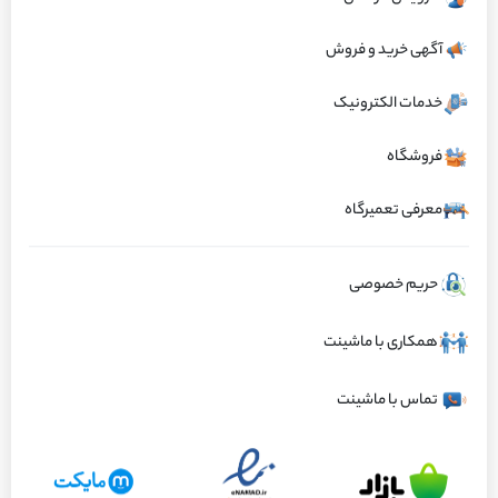
ارسال تهران ۱ ساعته و سایر نقاط ایران کمتر از ۱۲ ساعت
آگهی خرید و فروش
ویژگی‌های کالا
خدمات الکترونیک
طراحی شده برای انتقال دقیق نیروی انفجار
ساخته شده از آلیاژهای فولادی مقاوم در برابر
فروشگاه
پیستون به شفت گیربکس در پژو 207 پانوراما
تنش‌های چرخشی و حرارتی بالا.
اتوماتیک TU5P.
معرفی تعمیرگاه
وجود لنگ‌های نامتقارن برای تبدیل حرکت
تحمل بارهای دینامیکی و استاتیکی ناشی از
خطی پیستون به حرکت دورانی.
احتراق در سیلندرها.
حریم خصوصی
مشاهده همه ویژگی‌ها
نقش حیاتی در حفظ تعادل موتور و کاهش
مقاومت بالا در برابر سایش در نقاط تماس با
ارتعاشات ناخواسته.
یاتاقان‌ها.
همکاری با ماشینت
معرفی کالا
تماس با ماشینت
معرفی میل لنگ پژو 207 پانوراما اتوماتیک TU5P سال 1401 و
نقش آن در خودروی پژو 207 پانوراما اتوماتیک TU5P
میل لنگ، که گاهی اوقات به آن "کَرَنک شفت" نیز گفته می شود، یکی از حیاتی