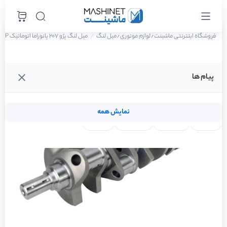
فروشگاه اینترنتی ماشینت
لوازم موتوری
میل لنگ
میل لنگ پژو 207 پانوراما اتوماتیک TU5P سال 1401
/
/
پیام ها
نمایش همه
لنت ترمز
فیلتر روغن
شمع موتور
واتر پمپ