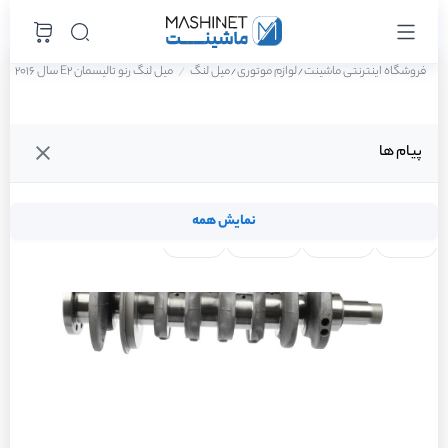
فروشگاه اینترنتی ماشینت
لوازم موتوری
میل لنگ
میل لنگ رنو تالیسمان E2 سال 2016
/
/
پیام ها
نمایش همه
لنت ترمز
فیلتر روغن
شمع موتور
واتر پمپ