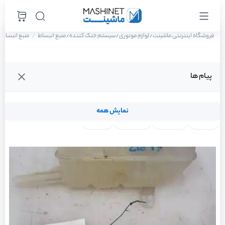
فروشگاه اینترنتی ماشینت
لوازم موتوری
سیستم خنک کننده
منبع انبساط
منبع انبساط رنو تا
/
/
/
پیام ها
نمایش همه
لنت ترمز
فیلتر روغن
شمع موتور
واتر پمپ