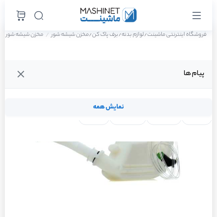
فروشگاه اینترنتی ماشینت
لوازم بدنه
برف پاک کن
مخزن شیشه شور
مخزن شیشه شور پژو 207 پانوراما اتوماتیک TU5P سال 
/
/
/
پیام ها
نمایش همه
لنت ترمز
فیلتر روغن
شمع موتور
واتر پمپ