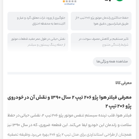
ویژگی‌های کالا
حفظ حداکثری راندمان موتور پژو 206 تیپ 2 از
جلوگیری از ورود ذرات معلق، گرد و غبار و
طریق فیلتراسیون دقیق هوا
آلاینده‌ها به محفظه احتراق
تاثیر مستقیم بر کاهش مصرف سوخت در
نقش حیاتی در طول عمر مفید قطعات موتور
شرایط رانندگی متنوع
از جمله رینگ پیستون و سیلندر
کاهش آلایندگی خروجی از اگزوز خودروی پژو
طراحی مهندسی شده برای سازگاری کامل با
مشاهده همه ویژگی‌ها
206 تیپ 2
سیستم مکش هوای موتور پژو 206 تیپ 2
معرفی کالا
معرفی فیلتر هوا پژو 206 تیپ 2 سال 1390 و نقش آن در خودروی
پژو 206 تیپ 2
فیلتر هوا، قلب تپنده سیستم تنفس موتور پژو 206 تیپ 2، نقشی حیاتی در حفظ
سلامت و راندمان این خودرو ایفا می‌کند. این قطعه ضروری، که در سال 1390 نیز
همچنان از طراحی استانداردی برای مدل تیپ 2 پژو 206 بهره می‌برد، وظیفه تصفیه