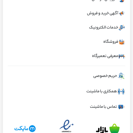
آگهی خرید و فروش
تجاری
۱۷۸,۵۰۰ تومان
خدمات الکترونیک
بله |
خیر
فروشگاه
آیا از قیمت راضی هستید؟
معرفی تعمیرگاه
سایر فروشنده های این محصول
حریم خصوصی
نوین یدک
✓ تایید شده
همکاری با ماشینت
عملکرد عالی
ارسال به‌موقع
تجاری
۹۰۳,۰۰۰
تومان
قیمت منقضی
تماس با ماشینت