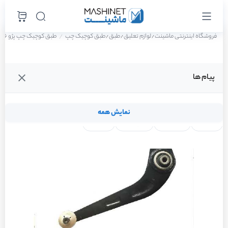
فروشگاه اینترنتی ماشینت
لوازم تعلیق
طبق
طبق کوچیک چپ
طبق کوچیک چپ پژو 206 SD V20 سال 1388
/
/
/
پیام ها
نمایش همه
لنت ترمز
فیلتر روغن
شمع موتور
واتر پمپ