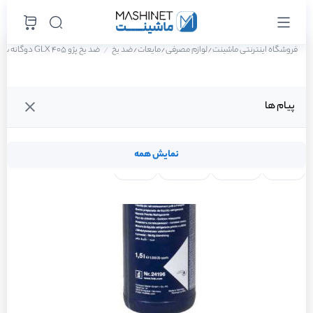
فروشگاه اینترنتی ماشینت
لوازم مصرفی
مایعات
ضد یخ
ضد یخ پژو 405 GLX دوگانه سوز سال 1388
/
/
/
پیام ها
نمایش همه
لنت ترمز
فیلتر روغن
شمع موتور
واتر پمپ