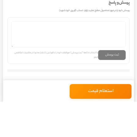
پرسش و پاسخ
37 درجه سانتی‌گراد کاهش می‌یابد. همچنین، اتیلن گلیکول نقطه جوش آب را
پرسش خود را در مورد محصول مطرح نمایید (وارد حساب کاربری خود شوید)
نیز افزایش می‌دهد؛ به طوری که در غلظت 50%، نقطه جوش مخلوط به حدود 108
درجه سانتی‌گراد می‌رسد. این دو خاصیت، یعنی کاهش نقطه انجماد و افزایش
نقطه جوش، اساس عملکرد ضد یخ را تشکیل می‌دهند.
اما ویژگی مهم دیگر ضد یخ، وجود بسته‌ی افزودنی‌های ضد خوردگی و ضد رسوب
با انتخاب دکمه “ثبت پرسش”، موافقت خود را با قوانین انتشار محتوا در ماشینت اعلام می
است. این افزودنی‌ها شامل بازدارنده‌هایی مانند نمک‌های اسیدهای آلی (OAT)،
ثبت پرسش
کنم.
سیلیکات‌ها، فسفات‌ها، بورات‌ها و نیتریت‌ها هستند. این مواد شیمیایی با
تشکیل یک لایه محافظ نازک بر روی سطوح فلزی، از اکسیداسیون و خوردگی
جلوگیری می‌کنند. برای مثال، در موتور پژو 405 GLX دوگانه سوز سال 1388،
استعلام قیمت
اجزایی مانند پمپ آب، ترموستات، رادیاتور و بلوک موتور، همگی در معرض تماس با
مایع خنک‌کننده قرار دارند و هرگونه خوردگی در این بخش‌ها می‌تواند منجر به
نشتی، کاهش راندمان خنک‌کنندگی و در نهایت آسیب جدی به موتور شود.
استفاده از ضد یخ با کیفیت، که دارای بسته‌ی افزودنی‌های کامل و سازگار با فلزات
موجود در سیستم خنک‌کننده پژو 405 GLX دوگانه سوز است، عمر این قطعات را