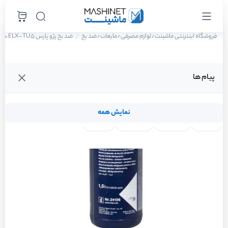
فروشگاه اینترنتی ماشینت
لوازم مصرفی
مایعات
ضد یخ
ضد یخ پژو پارس ELX-TU5 سال 1401
/
/
/
پیام ها
نمایش همه
لنت ترمز
فیلتر روغن
شمع موتور
واتر پمپ