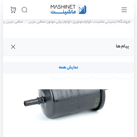
فروشگاه اینترنتی ماشینت
لوازم موتوری
لوازم برقی موتور
صافی بنزین
صافی بنزین رنو سا
/
/
/
پیام ها
نمایش همه
لنت ترمز
فیلتر روغن
شمع موتور
واتر پمپ