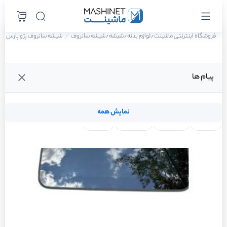
فروشگاه اینترنتی ماشینت
لوازم بدنه
شیشه
شیشه سانروف
شیشه سانروف پژو پارس ELX-TU5 سال 1401
/
/
/
پیام ها
نمایش همه
لنت ترمز
فیلتر روغن
شمع موتور
واتر پمپ