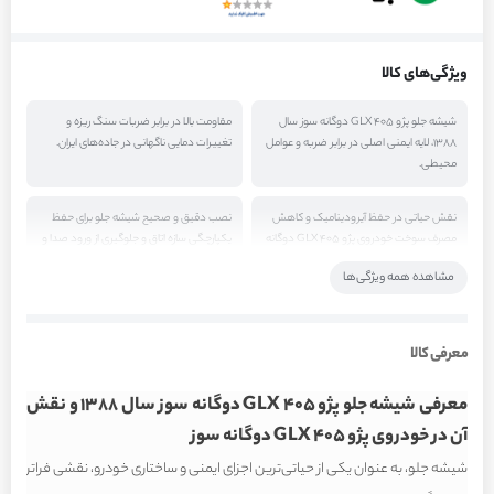
ویژگی‌های کالا
شیشه جلو پژو 405 GLX دوگانه سوز سال
مقاومت بالا در برابر ضربات سنگ ریزه و
1388، لایه ایمنی اصلی در برابر ضربه و عوامل
تغییرات دمایی ناگهانی در جاده‌های ایران.
محیطی.
نقش حیاتی در حفظ آیرودینامیک و کاهش
نصب دقیق و صحیح شیشه جلو برای حفظ
مصرف سوخت خودروی پژو 405 GLX دوگانه
یکپارچگی سازه اتاق و جلوگیری از ورود صدا و
سوز.
آب.
مشاهده همه ویژگی‌ها
علائم هشدار دهنده خرابی شامل ترک
اهمیت استفاده از مواد اولیه مرغوب در
خوردگی، لب پر شدن و کاهش دید راننده.
ساخت شیشه جلو برای اطمینان از ایمنی
معرفی کالا
سرنشینان.
معرفی شیشه جلو پژو 405 GLX دوگانه سوز سال 1388 و نقش
آن در خودروی پژو 405 GLX دوگانه سوز
شیشه جلو، به عنوان یکی از حیاتی‌ترین اجزای ایمنی و ساختاری خودرو، نقشی فراتر