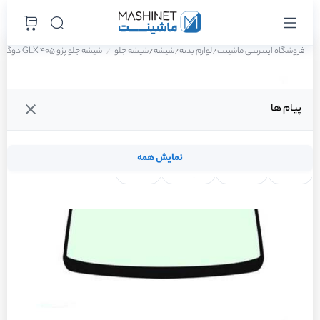
فروشگاه اینترنتی ماشینت
لوازم بدنه
شیشه
شیشه جلو
شیشه جلو پژو 405 GLX دوگانه سوز سال 1388
/
/
/
پیام ها
نمایش همه
لنت ترمز
فیلتر روغن
شمع موتور
واتر پمپ