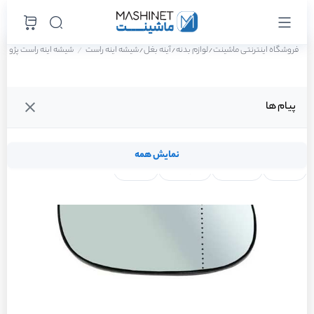
فروشگاه اینترنتی ماشینت
لوازم بدنه
آینه بغل
شیشه اینه راست
شیشه اینه راست پژو 206 SD V20 سال 1388
/
/
/
پیام ها
نمایش همه
لنت ترمز
فیلتر روغن
شمع موتور
واتر پمپ