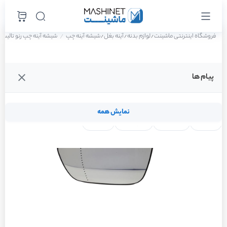
فروشگاه اینترنتی ماشینت
لوازم بدنه
آینه بغل
شیشه آینه چپ
شیشه آینه چپ رنو تالیسمان E2 سال 
/
/
/
پیام ها
نمایش همه
لنت ترمز
فیلتر روغن
شمع موتور
واتر پمپ