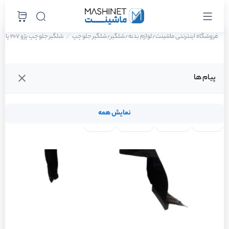
فروشگاه اینترنتی ماشینت
لوازم بدنه
شلگیر
شلگیر جلو چپ
شلگیر جلو چپ پژو 207 پانوراما اتوماتیک TU5P سال 1401
/
/
/
پیام ها
نمایش همه
لنت ترمز
فیلتر روغن
شمع موتور
واتر پمپ