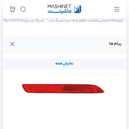
فروشگاه اینترنتی ماشینت
لوازم بدنه
سپر
شبرنگ چپ
شبرنگ چپ پژو 405 GLX دوگانه سوز سال 1388
/
/
/
پیام ها
نمایش همه
لنت ترمز
فیلتر روغن
شمع موتور
واتر پمپ