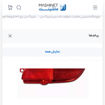
فروشگاه اینترنتی ماشینت
لوازم بدنه
سپر
شبرنگ چپ
شبرنگ چپ پژو 207 پانوراما اتوماتیک TU5P سال 1401
/
/
/
پیام ها
نمایش همه
لنت ترمز
فیلتر روغن
شمع موتور
واتر پمپ