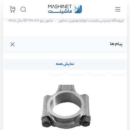
فروشگاه اینترنتی ماشینت
لوازم موتوری
شاتون
شاتون پژو 206 SD V20 سال 1388
/
/
پیام ها
نمایش همه
لنت ترمز
فیلتر روغن
شمع موتور
واتر پمپ