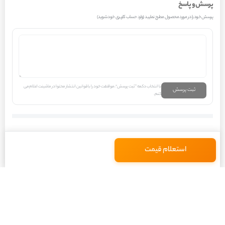
پرسش و پاسخ
معمولاً از آلیاژهای فلزی بسیار مستحکم ساخته می‌شود. فولاد کربن‌دار با عناصر
پرسش خود را در مورد محصول مطرح نمایید (وارد حساب کاربری خود شوید)
آلیاژی مانند کروم، مولیبدن و وانادیوم، گزینه‌های رایج برای تولید این قطعه
هستند. این آلیاژها به دلیل مقاومت بالا در برابر کشش، خمش و سایش، و
همچنین قابلیت تحمل دماهای بسیار بالا، برای استفاده در شاتون انتخاب
می‌شوند. ساختار شاتون به صورت یکپارچه یا دو تکه (که با پیچ و مهره به هم
با انتخاب دکمه “ثبت پرسش”، موافقت خود را با قوانین انتشار محتوا در ماشینت اعلام می
متصل می‌شوند) طراحی می‌گردد. در خودروی پژو 206 SD V20، سر کوچک شاتون
ثبت پرسش
کنم.
به پیستون از طریق یک پین متحرک (پین شاتون) متصل می‌شود و سر بزرگ
شاتون به میل لنگ از طریق یاتاقان‌های مخصوص (یاتاقان شاتون) وصل می‌گردد.
این اتصالات باید با دقت بسیار بالایی ماشین‌کاری شده باشند تا از اصطکاک کم و
استعلام قیمت
عمر طولانی اطمینان حاصل شود. وزن شاتون نیز از اهمیت بالایی برخوردار است؛
شاتون‌های سبک‌تر باعث کاهش اینرسی شده و به بهبود عملکرد موتور و کاهش
مصرف سوخت کمک می‌کنند، اما در عین حال باید استحکام کافی را نیز داشته
باشند. طراحی شاتون به گونه‌ای است که بتواند نیروهای فشاری و کششی متناوب
را تحمل کند. در هر چرخه کاری موتور، شاتون تحت فشارهای بسیار شدیدی قرار