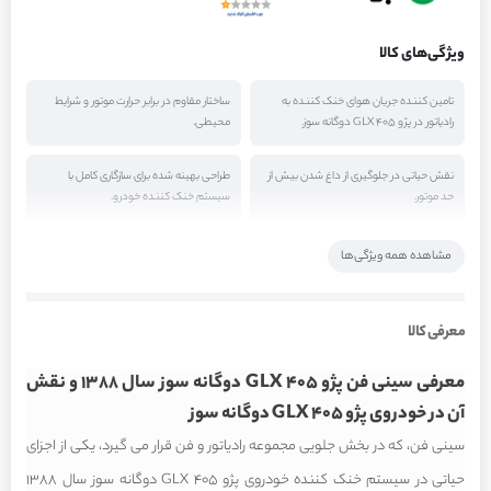
ویژگی‌های کالا
تامین کننده جریان هوای خنک کننده به
ساختار مقاوم در برابر حرارت موتور و شرایط
رادیاتور در پژو 405 GLX دوگانه سوز.
محیطی.
نقش حیاتی در جلوگیری از داغ شدن بیش از
طراحی بهینه شده برای سازگاری کامل با
حد موتور.
سیستم خنک کننده خودرو.
تاثیر مستقیم بر راندمان سیستم تهویه
جلوگیری از آسیب به پره های فن در اثر ضربات
مشاهده همه ویژگی‌ها
مطبوع کابین.
احتمالی.
معرفی کالا
معرفی سینی فن پژو 405 GLX دوگانه سوز سال 1388 و نقش
آن در خودروی پژو 405 GLX دوگانه سوز
سینی فن، که در بخش جلویی مجموعه رادیاتور و فن قرار می گیرد، یکی از اجزای
حیاتی در سیستم خنک کننده خودروی پژو 405 GLX دوگانه سوز سال 1388