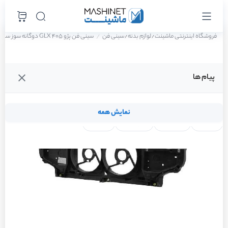
فروشگاه اینترنتی ماشینت
لوازم بدنه
سینی فن
سینی فن پژو 405 GLX دوگانه سوز سال 1388
/
/
پیام ها
نمایش همه
لنت ترمز
فیلتر روغن
شمع موتور
واتر پمپ