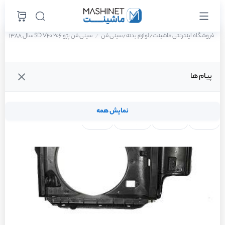
فروشگاه اینترنتی ماشینت
لوازم بدنه
سینی فن
سینی فن پژو 206 SD V20 سال 1388
/
/
پیام ها
نمایش همه
لنت ترمز
فیلتر روغن
شمع موتور
واتر پمپ