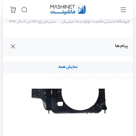
فروشگاه اینترنتی ماشینت
لوازم بدنه
سینی فن
سینی فن پژو 206 تیپ 2 سال 1390
/
/
پیام ها
نمایش همه
لنت ترمز
فیلتر روغن
شمع موتور
واتر پمپ