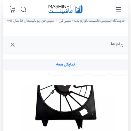
فروشگاه اینترنتی ماشینت
لوازم بدنه
سینی فن
سینی فن رنو تالیسمان E2 سال 2016
/
/
پیام ها
نمایش همه
لنت ترمز
فیلتر روغن
شمع موتور
واتر پمپ