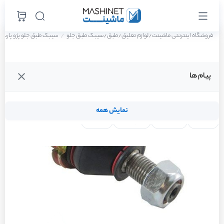
فروشگاه اینترنتی ماشینت
لوازم تعلیق
طبق
سیبک طبق جلو
سیبک طبق جلو پژو پارس ELX-TU5 سال 401
/
/
/
پیام ها
نمایش همه
لنت ترمز
فیلتر روغن
شمع موتور
واتر پمپ