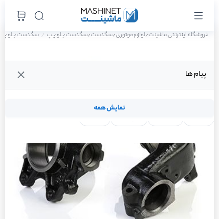
فروشگاه اینترنتی ماشینت
لوازم موتوری
سگدست
سگدست جلو چپ
سگدست جلو چپ پژو 405 GLX دوگانه سوز
/
/
/
پیام ها
نمایش همه
لنت ترمز
فیلتر روغن
شمع موتور
واتر پمپ