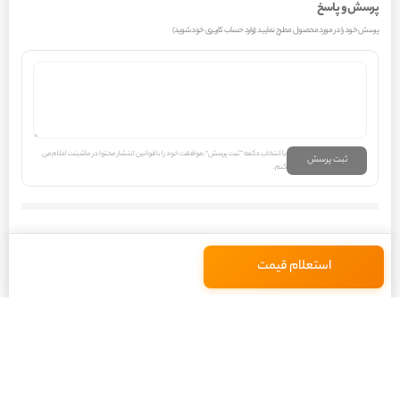
پرسش و پاسخ
اجزای دیگر سیستم تعلیق، مانند محل نصب سیبک طبق پایین، سیبک فرمان، و
پرسش خود را در مورد محصول مطرح نمایید (وارد حساب کاربری خود شوید)
همچنین محل اتصال دوشاخ فرمان (یا جعبه فرمان در برخی طراحی‌ها) به درستی
ایجاد شوند. همچنین، محل قرارگیری بلبرینگ چرخ و دیسک ترمز بر روی سگدست،
با تلرانس‌های بسیار دقیق طراحی و اجرا می‌گردد تا از ایجاد لقی یا صدا در سیستم
چرخ اطمینان حاصل شود.
با انتخاب دکمه “ثبت پرسش”، موافقت خود را با قوانین انتشار محتوا در ماشینت اعلام می
رفتار سگدست جلو چپ در سیستم خودروی پژو 207 پانوراما اتوماتیک TU5P،
ثبت پرسش
کنم.
بسیار پویا و وابسته به شرایط رانندگی است. در حین رانندگی در جاده‌های صاف و با
سرعت ثابت، تنش‌های وارده به این قطعه نسبتاً کم است. اما با ورود به پیچ‌ها،
فشار زیادی به سگدست وارد می‌شود که ناشی از نیروی گریز از مرکز است. این نیرو
استعلام قیمت
باعث تمایل چرخ به خارج شدن از مسیر پیچ می‌شود و سگدست باید این نیرو را مهار
کند. در هنگام ترمزگیری، به خصوص ترمزهای شدید، نیروهای بسیار زیادی به
سگدست وارد می‌شود که می‌تواند منجر به ایجاد تنش‌های لحظه‌ای قابل توجهی
گردد. در شرایط آب و هوایی گرم و ترافیک سنگین در کلان‌شهرهایی مانند تهران،
سگدست به همراه سایر اجزای سیستم تعلیق، تحت گرمای محیط و موتور، و