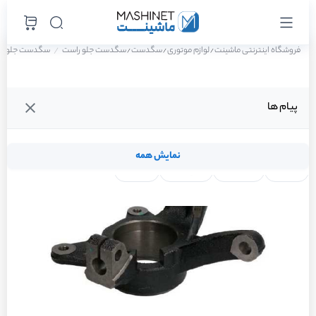
فروشگاه اینترنتی ماشینت
لوازم موتوری
سگدست
سگدست جلو راست
سگدست جلو راست 
/
/
/
پیام ها
نمایش همه
لنت ترمز
فیلتر روغن
شمع موتور
واتر پمپ