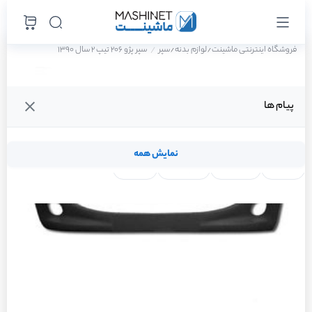
فروشگاه اینترنتی ماشینت
لوازم بدنه
سپر
سپر پژو 206 تیپ 2 سال 1390
/
/
پیام ها
نمایش همه
لنت ترمز
فیلتر روغن
شمع موتور
واتر پمپ