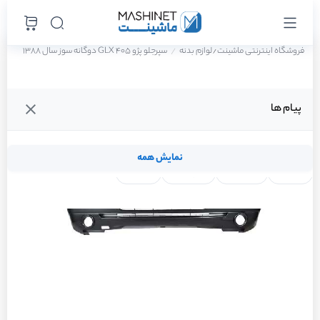
فروشگاه اینترنتی ماشینت
لوازم بدنه
سپرجلو پژو 405 GLX دوگانه سوز سال 1388
/
پیام ها
نمایش همه
لنت ترمز
فیلتر روغن
شمع موتور
واتر پمپ