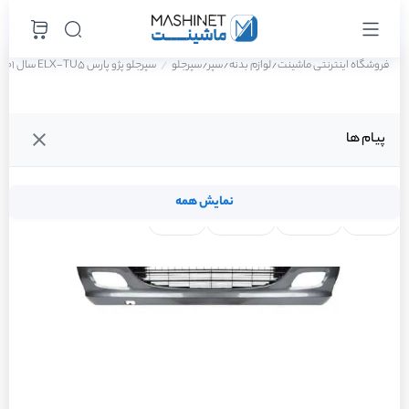
فروشگاه اینترنتی ماشینت
لوازم بدنه
سپر
سپرجلو
سپرجلو پژو پارس ELX-TU5 سال 1401
/
/
/
پیام ها
نمایش همه
لنت ترمز
فیلتر روغن
شمع موتور
واتر پمپ