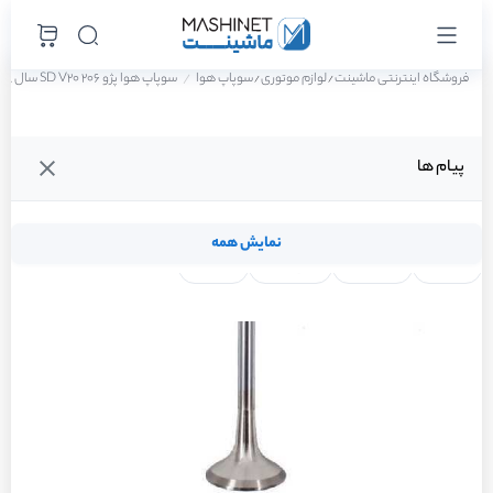
فروشگاه اینترنتی ماشینت
لوازم موتوری
سوپاپ هوا
سوپاپ هوا پژو 206 SD V20 سال 1388
/
/
پیام ها
نمایش همه
لنت ترمز
فیلتر روغن
شمع موتور
واتر پمپ