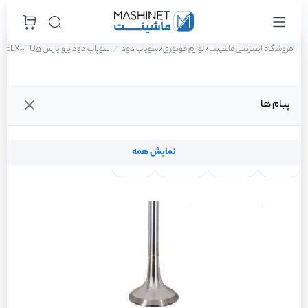
فروشگاه اینترنتی ماشینت
لوازم موتوری
سوپاپ دود
سوپاپ دود پژو پارس ELX-TU5 سال 1401
/
/
پیام ها
نمایش همه
لنت ترمز
فیلتر روغن
شمع موتور
واتر پمپ