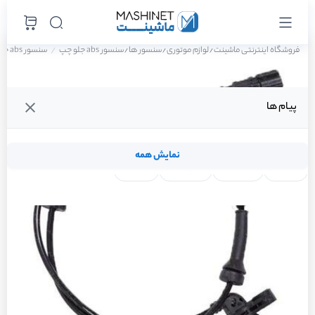
فروشگاه اینترنتی ماشینت
لوازم موتوری
سنسور ها
سنسور abs جلو چپ
سنسور abs جلو چپ پژو 405 GLX دوگانه سوز سال 1388
/
/
/
پیام ها
نمایش همه
لنت ترمز
فیلتر روغن
شمع موتور
واتر پمپ