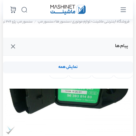
فروشگاه اینترنتی ماشینت
لوازم موتوری
سنسور ها
سنسور مپ
سنسور مپ پژو 206 تیپ 2 سال 1390
/
/
/
پیام ها
نمایش همه
لنت ترمز
فیلتر روغن
شمع موتور
واتر پمپ