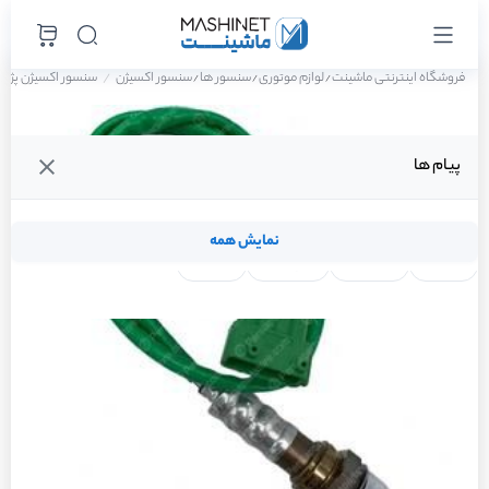
فروشگاه اینترنتی ماشینت
لوازم موتوری
سنسور ها
سنسور اکسیژن
سنسور اکسیژن پژو 206 SD V20 سال 1388
/
/
/
پیام ها
نمایش همه
لنت ترمز
فیلتر روغن
شمع موتور
واتر پمپ