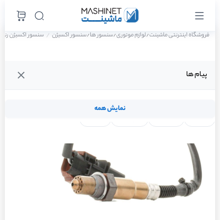
فروشگاه اینترنتی ماشینت
لوازم موتوری
سنسور ها
سنسور اکسیژن
سنسور اکسیژن رنو تالیسمان 
/
/
/
پیام ها
نمایش همه
لنت ترمز
فیلتر روغن
شمع موتور
واتر پمپ