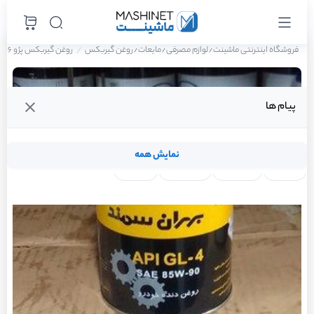
فروشگاه اینترنتی ماشینت
لوازم مصرفی
مایعات
روغن گیربکس
روغن گیربکس پژو 206 تیپ 2 سال 1390
/
/
/
پیام ها
نمایش همه
لنت ترمز
فیلتر روغن
شمع موتور
واتر پمپ