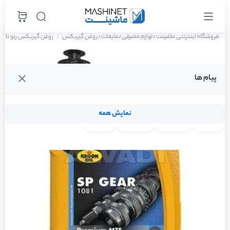
فروشگاه اینترنتی ماشینت
لوازم مصرفی
مایعات
روغن گیربکس
روغن گیربکس رنو تالیسمان E2 س
/
/
/
پیام ها
نمایش همه
لنت ترمز
فیلتر روغن
شمع موتور
واتر پمپ