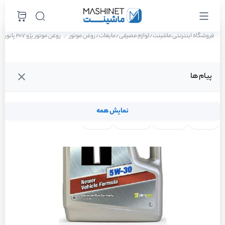
فروشگاه اینترنتی ماشینت
لوازم مصرفی
مایعات
روغن موتور
روغن موتور پژو 207 پانوراما اتوماتیک TU5P سال 1401
/
/
/
پیام ها
نمایش همه
لنت ترمز
فیلتر روغن
شمع موتور
واتر پمپ