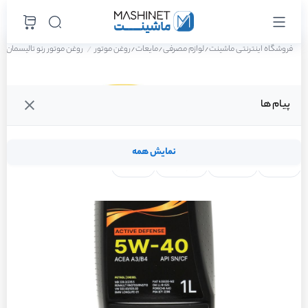
فروشگاه اینترنتی ماشینت
لوازم مصرفی
مایعات
روغن موتور
روغن موتور رنو تالیسمان E2 سال 2016
/
/
/
پیام ها
نمایش همه
لنت ترمز
فیلتر روغن
شمع موتور
واتر پمپ