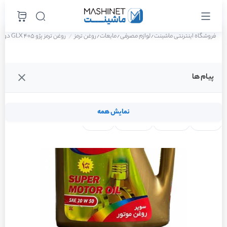
فروشگاه اینترنتی ماشینت
لوازم مصرفی
مایعات
روغن ترمز
روغن ترمز پژو 405 GLX دوگانه سوز سال 1388
/
/
/
پیام ها
نمایش همه
لنت ترمز
فیلتر روغن
شمع موتور
واتر پمپ