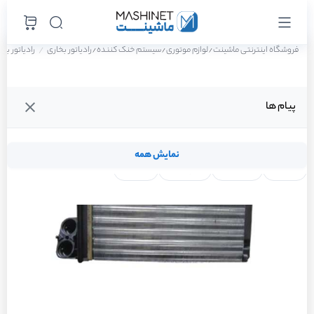
فروشگاه اینترنتی ماشینت
لوازم موتوری
سیستم خنک کننده
رادیاتور بخاری
رادیاتور بخاری پژو 207 پانوراما ا
/
/
/
پیام ها
نمایش همه
لنت ترمز
فیلتر روغن
شمع موتور
واتر پمپ