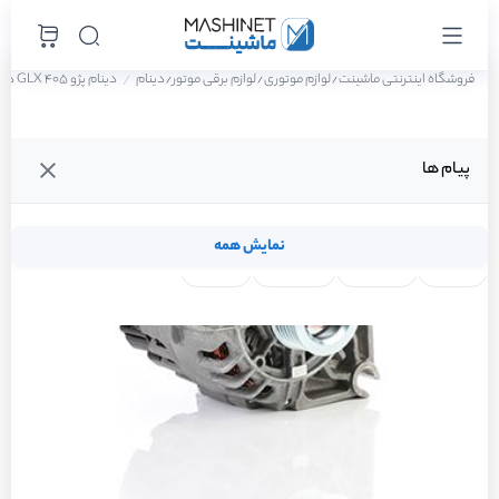
فروشگاه اینترنتی ماشینت
لوازم موتوری
لوازم برقی موتور
دینام
دینام پژو 405 GLX دوگانه سوز سال 1388
/
/
/
پیام ها
نمایش همه
لنت ترمز
فیلتر روغن
شمع موتور
واتر پمپ